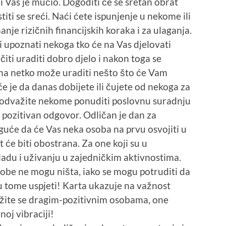
i Vas je mučio. Dogoditi će se sretan obrat
iti se sreći. Naći ćete ispunjenje u nekome ili
je rizičnih financijskih koraka i za ulaganja.
i upoznati nekoga tko će na Vas djelovati
iti uraditi dobro djelo i nakon toga se
Vama netko može uraditi nešto što će Vam
e je da danas dobijete ili čujete od nekoga za
i odvažite nekome ponuditi poslovnu suradnju
 pozitivan odgovor. Odličan je dan za
guće da će Vas neka osoba na prvu osvojiti u
 će biti obostrana. Za one koji su u
ladu i uživanju u zajedničkim aktivnostima.
obe ne mogu ništa, iako se mogu potruditi da
tome uspjeti! Karta ukazuje na važnost
užite se dragim-pozitivnim osobama, one
oj vibraciji!