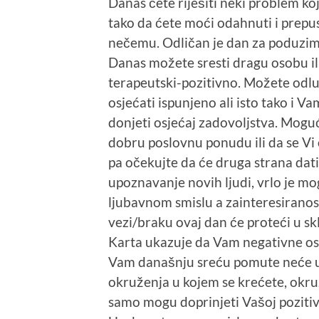
Danas ćete riješiti neki
problem koj
tako da ćete moći odahnuti i prepust
nečemu. Odličan je dan za poduziman
Danas možete sresti dragu osobu il
terapeutski-pozitivno. Možete odluč
osjećati ispunjeno ali isto tako i 
donjeti osjećaj zadovoljstva. Moguć
dobru poslovnu ponudu ili da se V
pa očekujte da će druga strana dati
upoznavanje novih ljudi, vrlo je mo
ljubavnom smislu a zainteresiranost
vezi/braku ovaj dan će proteći u sk
Karta ukazuje da Vam negativne os
Vam današnju sreću pomute neće u 
okruženja u kojem se krećete, okr
samo mogu doprinjeti Vašoj pozitivn