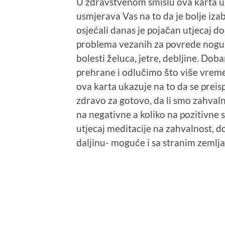
U zdravstvenom smislu ova karta uk
usmjerava Vas na to da je bolje izab
osjećali danas je pojačan utjecaj d
problema vezanih za povrede nogu-o
bolesti želuca, jetre, debljine. Do
prehrane i odlučimo što više vrem
ova karta ukazuje na to da se prei
zdravo za gotovo, da li smo zahvaln
na negativne a koliko na pozitivne 
utjecaj meditacije na zahvalnost, do
daljinu- moguće i sa stranim zemlj