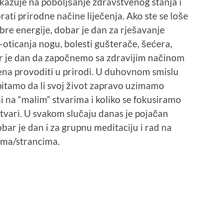
azuje na poboljšanje zdravstvenog stanja i
rati prirodne načine liječenja. Ako ste se loše
obre energije, dobar je dan za rješavanje
ticanja nogu, bolesti gušterače, šećera,
bar je dan da započnemo sa zdravijim načinom
ena provoditi u prirodi. U duhovnom smislu
spitamo da li svoj život zapravo uzimamo
i na “malim” stvarima i koliko se fokusiramo
stvari. U svakom slučaju danas je pojačan
bar je dan i za grupnu meditaciju i rad na
ama/strancima.