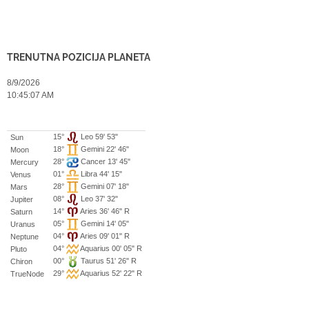
TRENUTNA POZICIJA PLANETA
8/9/2026
10:45:07 AM
15°
Leo 59' 53"
Sun
18°
Gemini 22' 46"
Moon
28°
Cancer 13' 45"
Mercury
01°
Libra 44' 15"
Venus
28°
Gemini 07' 18"
Mars
08°
Leo 37' 32"
Jupiter
14°
Aries 36' 46" R
Saturn
05°
Gemini 14' 05"
Uranus
04°
Aries 09' 01" R
Neptune
04°
Aquarius 00' 05" R
Pluto
00°
Taurus 51' 26" R
Chiron
29°
Aquarius 52' 22" R
TrueNode