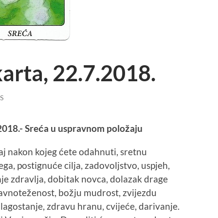
arta, 22.7.2018.
S
.2018.- Sreća u uspravnom položaju
aj nakon kojeg ćete odahnuti, sretnu
ga, postignuće cilja, zadovoljstvo, uspjeh,
je zdravlja, dobitak novca, dolazak drage
uravnoteženost, božju mudrost, zvijezdu
 blagostanje, zdravu hranu, cvijeće, darivanje.