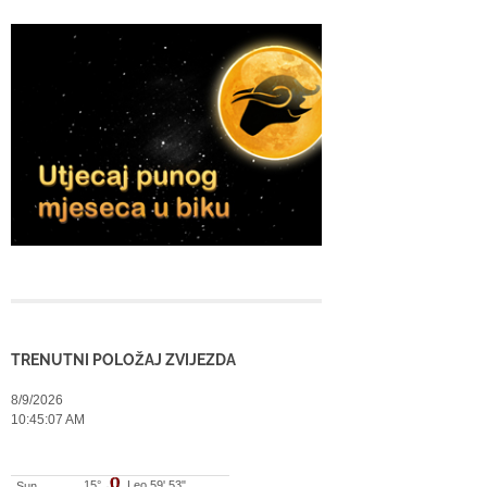
TRENUTNI POLOŽAJ ZVIJEZDA
8/9/2026
10:45:07 AM
15°
Leo 59' 53"
Sun