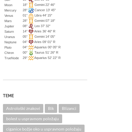
18°
Gemini 22' 46"
Moon
28°
Cancer 13' 45"
Mercury
01°
Libra 44' 15"
Venus
28°
Gemini 07' 18"
Mars
08°
Leo 37' 32"
Jupiter
14°
Aries 36' 46" R
Saturn
05°
Gemini 14' 05"
Uranus
04°
Aries 09' 01" R
Neptune
04°
Aquarius 00' 05" R
Pluto
00°
Taurus 51' 26" R
Chiron
29°
Aquarius 52' 22" R
TrueNode
TEME
Astrološki znakovi
Bik
Blizanci
bolest u uspravnom položaju
ciganice božje oko u uspravnom položaju